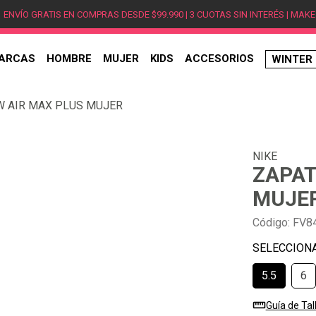
ENVÍO GRATIS EN COMPRAS DESDE $99.990 | 3 CUOTAS SIN INTERÉS | MAKE
ARCAS
HOMBRE
MUJER
KIDS
ACCESORIOS
WINTER
TÉRMINOS MÁS BUSCADOS
W AIR MAX PLUS MUJER
1
.
hombre
2
.
jordan
NIKE
3
.
mujer
ZAPAT
4
.
nike
MUJE
5
.
zapatillas jordan
Código
:
FV8
6
.
new balance
7
.
zapatillas hombre
5.5
6
8
.
zapatillas nike
9
.
ea7
Guía de Tal