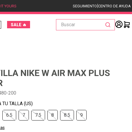
|
 IT YOURS
SEGUIMIENTO
CENTRO DE AYUDA
Buscar
SALE 🔥
ILLA NIKE W AIR MAX PLUS
R
480-200
6.5
7
7.5
8
8.5
9
las