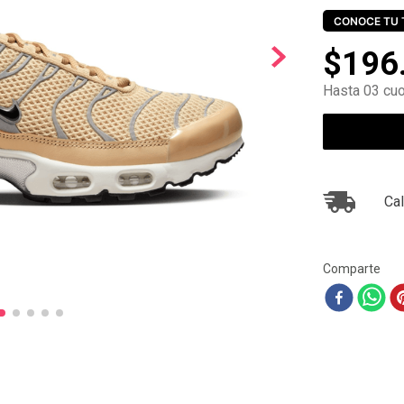
10
.
air max
CONOCE TU 
$
196
Hasta 03 cuo
Cal
Comparte