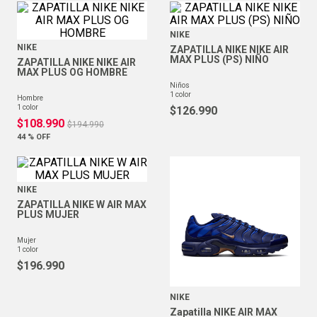
NIKE
NIKE
ZAPATILLA NIKE NIKE AIR
MAX PLUS (PS) NIÑO
ZAPATILLA NIKE NIKE AIR
MAX PLUS OG HOMBRE
niños
1
color
hombre
1
color
$
126
.
990
$
108
.
990
$
194
.
990
44 %
OFF
NIKE
ZAPATILLA NIKE W AIR MAX
PLUS MUJER
mujer
1
color
$
196
.
990
NIKE
Zapatilla NIKE AIR MAX