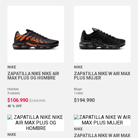
NIKE
NIKE
ZAPATILLA NIKE NIKE AIR
ZAPATILLA NIKE W AIR MAX
MAX PLUS OG HOMBRE
PLUS MUJER
hombre
mujer
3
colores
1
color
$
106
.
990
$
194
.
990
$
194
.
990
45 %
OFF
NIKE
NIKE
ZAPATILLA NIKE W AIR MAX