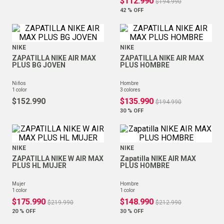
$
112
.
990
$
194
.
990
42 %
OFF
NIKE
NIKE
ZAPATILLA NIKE AIR MAX
ZAPATILLA NIKE AIR MAX
PLUS BG JOVEN
PLUS HOMBRE
niños
hombre
1
color
3
colores
$
152
.
990
$
135
.
990
$
194
.
990
30 %
OFF
NIKE
NIKE
ZAPATILLA NIKE W AIR MAX
Zapatilla NIKE AIR MAX
PLUS HL MUJER
PLUS HOMBRE
mujer
hombre
1
color
1
color
$
175
.
990
$
148
.
990
$
219
.
990
$
212
.
990
20 %
OFF
30 %
OFF