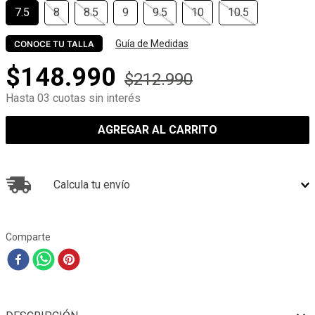
7.5
8
8.5
9
9.5
10
10.5
Guía de Medidas
CONOCE TU TALLA
$
148
.
990
$
212
.
990
Hasta 03 cuotas sin interés
AGREGAR AL CARRITO
Calcula tu envío
Comparte