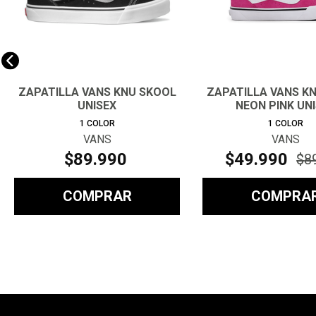
ZAPATILLA VANS KNU SKOOL
ZAPATILLA VANS K
UNISEX
NEON PINK UN
1
COLOR
1
COLOR
VANS
VANS
$
89
.
990
$
49
.
990
$
8
COMPRAR
COMPRA