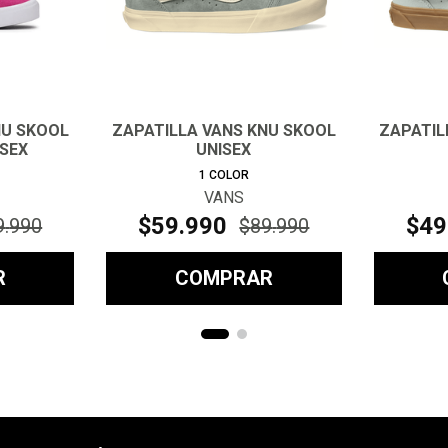
NU SKOOL
ZAPATILLA VANS KNU SKOOL
ZAPATIL
ISEX
UNISEX
1
COLOR
VANS
$
59
.
990
$
49
9
.
990
$
89
.
990
R
COMPRAR