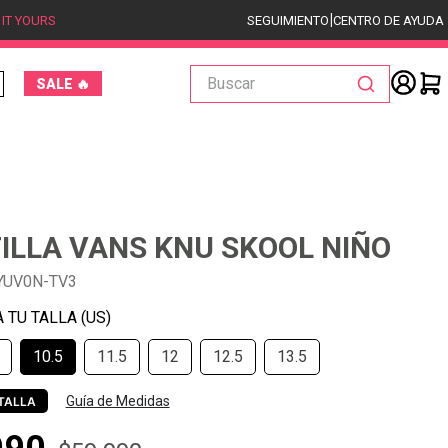
|
 IT YOURS
SEGUIMIENTO
CENTRO DE AYUDA
Buscar
SALE 🔥
ILLA VANS KNU SKOOL NIÑO
YUV0N-TV3
10.5
11.5
12
12.5
13.5
Guía de Medidas
TALLA