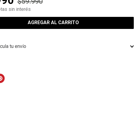
990
$
59
.
990
tas sin interés
AGREGAR AL CARRITO
cula tu envío