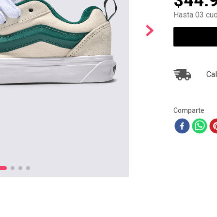
$
44
.
10
.
ea7
Hasta 03 cuo
Cal
Comparte