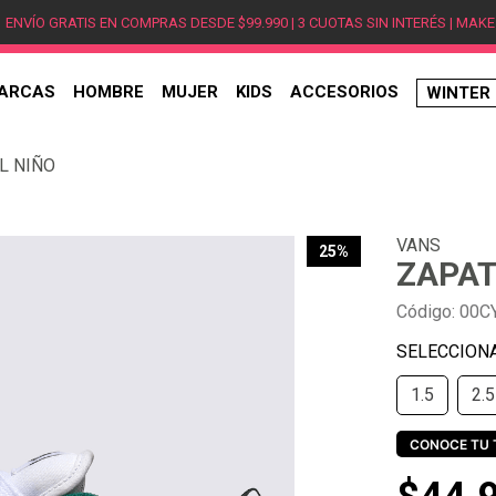
ENVÍO GRATIS EN COMPRAS DESDE $99.990 | 3 CUOTAS SIN INTERÉS | MAKE
ARCAS
HOMBRE
MUJER
KIDS
ACCESORIOS
WINTER
TÉRMINOS MÁS BUSCADOS
L NIÑO
1
.
hombre
2
.
jordan
VANS
3
.
mujer
25%
ZAPAT
4
.
nike
Código
:
00C
5
.
zapatillas
6
.
zapatillas jordan
1.5
2.5
7
.
zapatillas hombre
8
.
new balance
CONOCE TU 
9
.
zapatillas nike