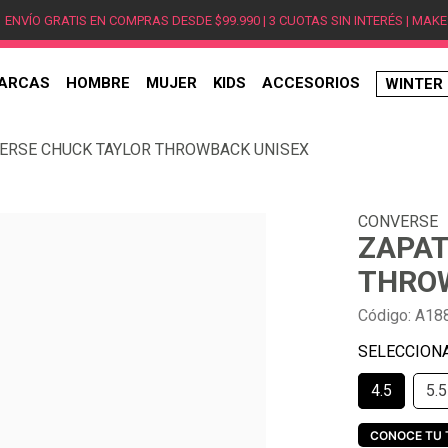
ENVÍO GRATIS EN COMPRAS DESDE $99.990 | 3 CUOTAS SIN INTERÉS | MAKE
ARCAS
HOMBRE
MUJER
KIDS
ACCESORIOS
WINTER
TÉRMINOS MÁS BUSCADOS
ERSE CHUCK TAYLOR THROWBACK UNISEX
1
.
hombre
2
.
jordan
CONVERSE
3
.
mujer
ZAPAT
4
.
nike
THRO
5
.
zapatillas
Código
:
A18
6
.
zapatillas jordan
7
.
zapatillas hombre
4.5
5.5
8
.
new balance
9
.
zapatillas nike
CONOCE TU 