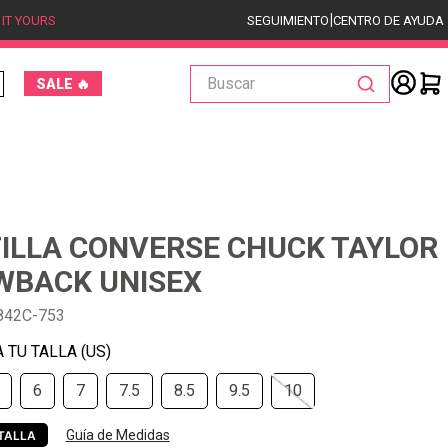
|
 IT YOURS
SEGUIMIENTO
CENTRO DE AYUDA
Buscar
SALE 🔥
ILLA CONVERSE CHUCK TAYLOR
WBACK UNISEX
842C-753
6
7
7.5
8.5
9.5
10
Guía de Medidas
TALLA