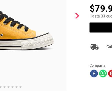
10
.
ea7
$
79
.
Hasta 03 cuo
Cal
Comparte