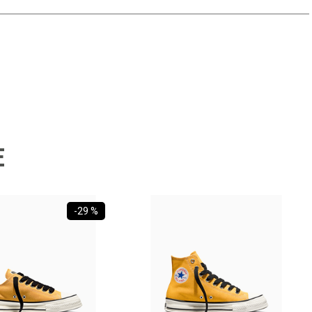
E
-
29 %