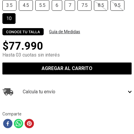
3.5
4.5
5.5
6
7
7.5
8.5
9.5
10
Guía de Medidas
CONOCE TU TALLA
$
77
.
990
Hasta 03 cuotas sin interés
AGREGAR AL CARRITO
Calcula tu envío
Comparte