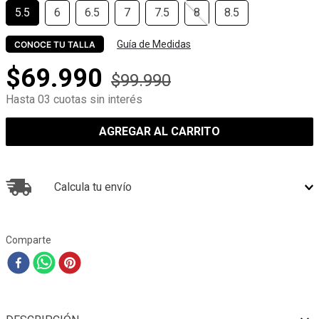
5.5
6
6.5
7
7.5
8
8.5
Guía de Medidas
CONOCE TU TALLA
$
69
.
990
$
99
.
990
Hasta 03 cuotas sin interés
AGREGAR AL CARRITO
Calcula tu envío
Comparte