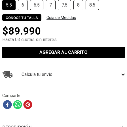
5.5
6
6.5
7
7.5
8
8.5
Guía de Medidas
CONOCE TU TALLA
$
89
.
990
Hasta 03 cuotas sin interés
AGREGAR AL CARRITO
Calcula tu envío
Comparte