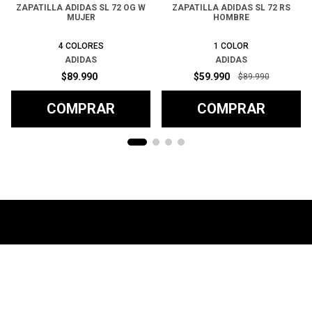
ZAPATILLA ADIDAS SL 72 OG W
ZAPATILLA ADIDAS SL 72 RS
MUJER
HOMBRE
4
COLORES
1
COLOR
ADIDAS
ADIDAS
$
89
.
990
$
59
.
990
$
89
.
990
COMPRAR
COMPRAR
Ayuda
+
Preguntas frecuentes
Categorías
+
T&C - Políticas de Envío