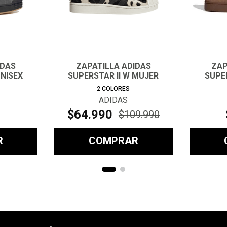
IDAS
ZAPATILLA ADIDAS
ZAP
NISEX
SUPERSTAR II W MUJER
SUPE
2
COLORES
ADIDAS
$
64
.
990
$
109
.
990
R
COMPRAR