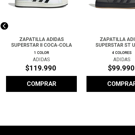
ZAPATILLA ADIDAS
ZAPATILLA AD
SUPERSTAR II COCA-COLA
SUPERSTAR ST U
UNISEX
1
COLOR
4
COLORES
ADIDAS
ADIDAS
$
119
.
990
$
99
.
990
COMPRAR
COMPRA