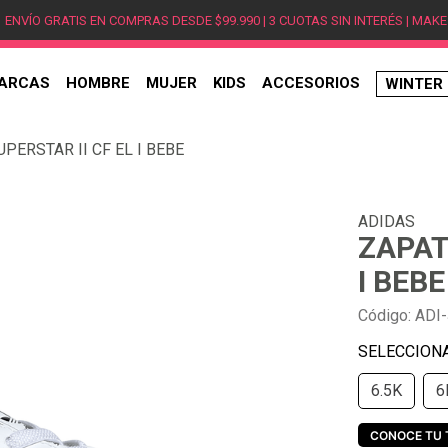
ENVÍO GRATIS EN COMPRAS DESDE $99.990 | 3 CUOTAS SIN INTERÉS | MAKE
ARCAS
HOMBRE
MUJER
KIDS
ACCESORIOS
WINTER
TÉRMINOS MÁS BUSCADOS
PERSTAR II CF EL I BEBE
1
.
hombre
2
.
jordan
ADIDAS
3
.
mujer
ZAPAT
4
.
nike
I BEBE
5
.
zapatillas
Código
:
ADI
6
.
zapatillas jordan
7
.
new balance
6.5K
6
8
.
zapatillas hombre
9
.
zapatillas nike
CONOCE TU 