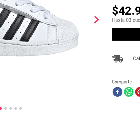
10
.
ea7
$
42
.
Hasta 03 cuo
Cal
Comparte