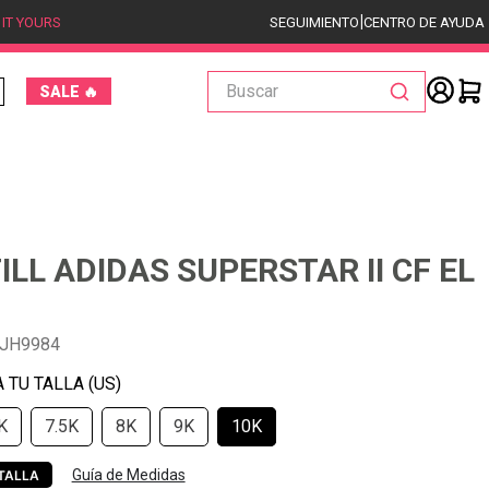
|
 IT YOURS
SEGUIMIENTO
CENTRO DE AYUDA
Buscar
SALE 🔥
ILL ADIDAS SUPERSTAR II CF EL
-JH9984
K
7.5K
8K
9K
10K
Guía de Medidas
TALLA