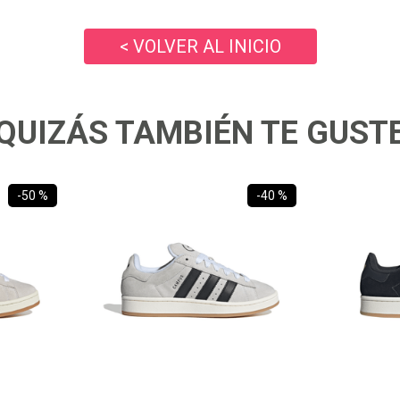
10
.
ea7
< VOLVER AL INICIO
QUIZÁS TAMBIÉN TE GUST
-
50 %
-
40 %