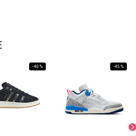
E
-
40 %
-
45 %