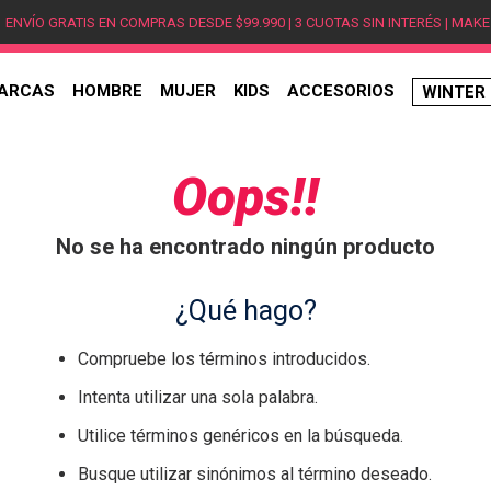
ENVÍO GRATIS EN COMPRAS DESDE $99.990 | 3 CUOTAS SIN INTERÉS | MAKE
ARCAS
HOMBRE
MUJER
KIDS
ACCESORIOS
WINTER
TÉRMINOS MÁS BUSCADOS
1
.
hombre
Oops!!
2
.
jordan
No se ha encontrado ningún producto
3
.
mujer
4
.
nike
¿Qué hago?
5
.
zapatillas
Compruebe los términos introducidos.
6
.
zapatillas jordan
Intenta utilizar una sola palabra.
7
.
zapatillas hombre
Utilice términos genéricos en la búsqueda.
8
.
new balance
Busque utilizar sinónimos al término deseado.
9
.
zapatillas nike