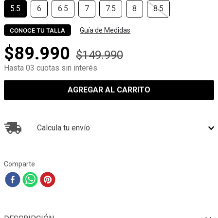
5.5
6
6.5
7
7.5
8
8.5
Guía de Medidas
CONOCE TU TALLA
$
89
.
990
$
149
.
990
Hasta 03 cuotas sin interés
AGREGAR AL CARRITO
Calcula tu envío
Comparte