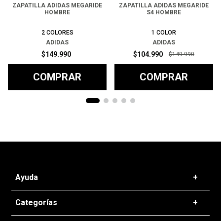
ZAPATILLA ADIDAS MEGARIDE
ZAPATILLA ADIDAS MEGARIDE
HOMBRE
S4 HOMBRE
2
COLORES
1
COLOR
ADIDAS
ADIDAS
$
149
.
990
$
104
.
990
$
149
.
990
COMPRAR
COMPRAR
Ayuda
+
Preguntas frecuentes
Categorías
+
T&C - Políticas de Envío