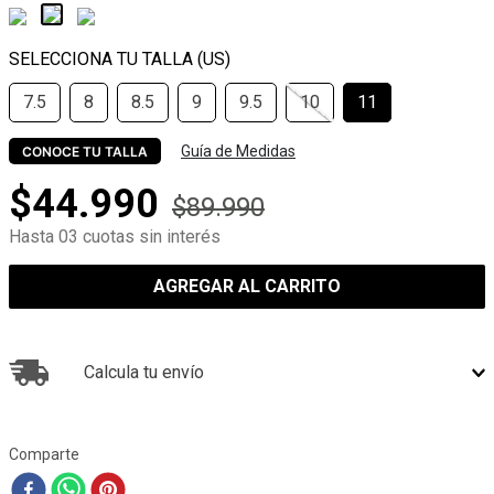
7.5
8
8.5
9
9.5
10
11
Guía de Medidas
CONOCE TU TALLA
$
44
.
990
$
89
.
990
Hasta 03 cuotas sin interés
AGREGAR AL CARRITO
Calcula tu envío
Comparte