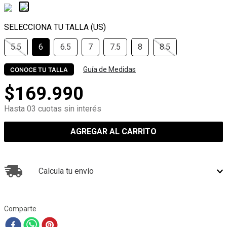
5.5
6
6.5
7
7.5
8
8.5
Guía de Medidas
CONOCE TU TALLA
$
169
.
990
Hasta 03 cuotas sin interés
AGREGAR AL CARRITO
Calcula tu envío
Comparte