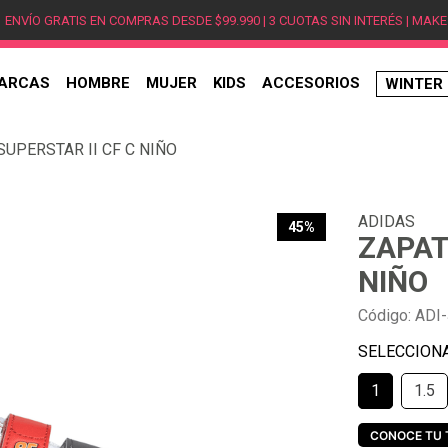
ENVÍO GRATIS EN COMPRAS DESDE $99.990 | 3 CUOTAS SIN INTERÉS | MAKE
ARCAS
HOMBRE
MUJER
KIDS
ACCESORIOS
WINTER
TÉRMINOS MÁS BUSCADOS
SUPERSTAR II CF C NIÑO
1
.
hombre
2
.
jordan
ADIDAS
3
.
mujer
45%
ZAPAT
4
.
nike
NIÑO
5
.
zapatillas
Código
:
ADI
6
.
zapatillas jordan
7
.
zapatillas hombre
1
1.5
8
.
new balance
9
.
zapatillas nike
CONOCE TU 