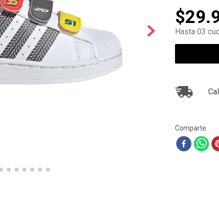
10
.
ea7
$
29
.
Hasta 03 cuo
Cal
Comparte