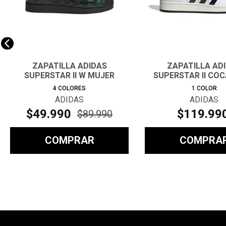
ZAPATILLA ADIDAS
ZAPATILLA AD
SUPERSTAR II W MUJER
SUPERSTAR II CO
UNISEX
4
COLORES
1
COLOR
ADIDAS
ADIDAS
$
49
.
990
$
119
.
99
$
89
.
990
COMPRAR
COMPRA