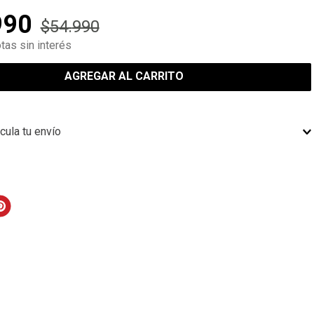
990
$
54
.
990
tas sin interés
AGREGAR AL CARRITO
cula tu envío