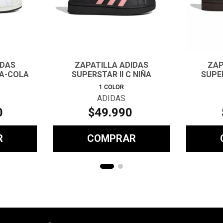
IDAS
ZAPATILLA ADIDAS
ZAP
CA-COLA
SUPERSTAR II C NIÑA
SUPE
1
COLOR
ADIDAS
0
$
49
.
990
R
COMPRAR