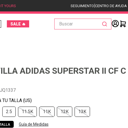
|
 IT YOURS
SEGUIMIENTO
CENTRO DE AYUDA
Buscar
SALE 🔥
ILLA ADIDAS SUPERSTAR II CF C
-JQ1337
2.5
11.5K
11K
12K
13K
Guía de Medidas
TALLA