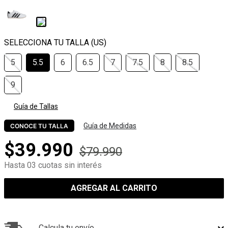
5
5.5
6
6.5
7
7.5
8
8.5
9
Guía de Tallas
Guía de Medidas
CONOCE TU TALLA
$
39
.
990
$
79
.
990
Hasta 03 cuotas sin interés
AGREGAR AL CARRITO
Calcula tu envío