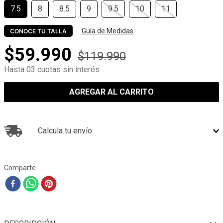
7.5
8
8.5
9
9.5
10
11
Guía de Medidas
CONOCE TU TALLA
$
59
.
990
$
119
.
990
Hasta 03 cuotas sin interés
AGREGAR AL CARRITO
Calcula tu envío
Comparte