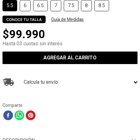
5.5
6
6.5
7
7.5
8
8.5
Guía de Medidas
CONOCE TU TALLA
$
99
.
990
Hasta 03 cuotas sin interés
AGREGAR AL CARRITO
Calcula tu envío
Comparte