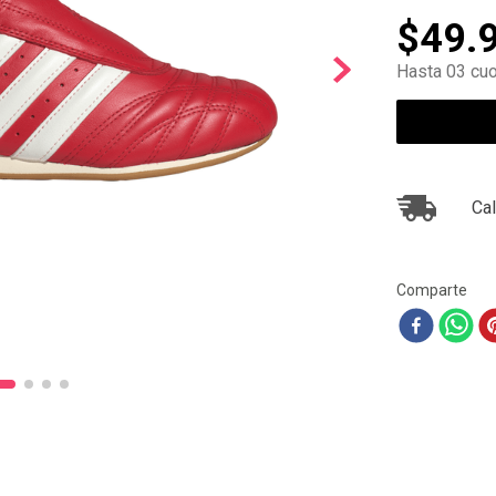
10
.
ea7
$
49
.
Hasta 03 cuo
Cal
Comparte