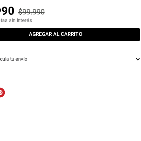
990
$
99
.
990
tas sin interés
AGREGAR AL CARRITO
cula tu envío