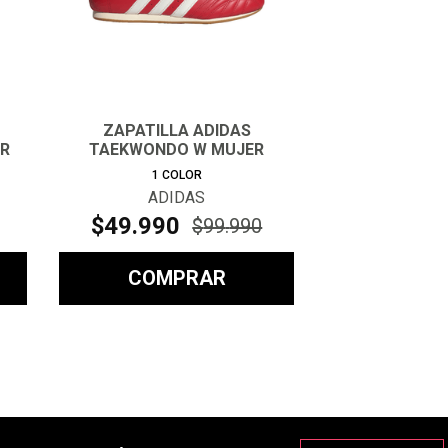
ZAPATILLA ADIDAS
ER
TAEKWONDO W MUJER
1
COLOR
ADIDAS
$
49
.
990
$
99
.
990
COMPRAR