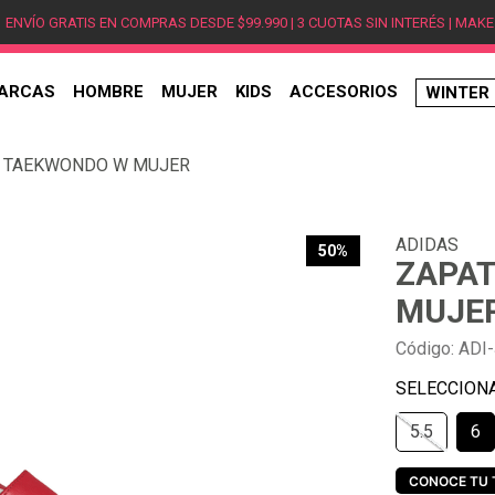
ENVÍO GRATIS EN COMPRAS DESDE $99.990 | 3 CUOTAS SIN INTERÉS | MAKE
ARCAS
HOMBRE
MUJER
KIDS
ACCESORIOS
WINTER
TÉRMINOS MÁS BUSCADOS
S TAEKWONDO W MUJER
1
.
hombre
2
.
jordan
ADIDAS
3
.
mujer
50%
ZAPAT
4
.
nike
MUJE
5
.
zapatillas
Código
:
ADI
6
.
zapatillas jordan
7
.
zapatillas hombre
5.5
6
8
.
new balance
9
.
zapatillas nike
CONOCE TU 