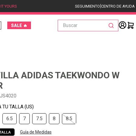
|
 IT YOURS
SEGUIMIENTO
CENTRO DE AYUDA
Buscar
SALE 🔥
ILLA ADIDAS TAEKWONDO W
R
-JS4020
6.5
7
7.5
8
8.5
Guía de Medidas
TALLA