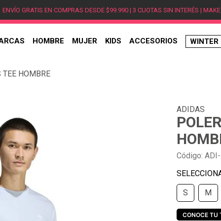
ENVÍO GRATIS EN COMPRAS DESDE $99.990 | 3 CUOTAS SIN INTERÉS | MAKE
ARCAS
HOMBRE
MUJER
KIDS
ACCESORIOS
WINTER
TÉRMINOS MÁS BUSCADOS
S TEE HOMBRE
1
.
hombre
2
.
jordan
ADIDAS
3
.
mujer
POLER
4
.
nike
HOMB
5
.
zapatillas
Código
:
ADI
6
.
zapatillas jordan
7
.
zapatillas hombre
S
M
8
.
new balance
9
.
zapatillas nike
CONOCE TU 