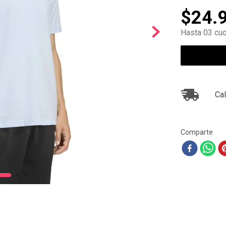
10
.
ea7
$
24
.
Hasta 03 cuo
Cal
Comparte