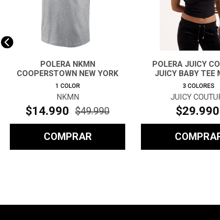
POLERA NKMN
POLERA JUICY C
COOPERSTOWN NEW YORK
JUICY BABY TEE
YANKEES 1927 HOMB
1
COLOR
3
COLORES
NKMN
JUICY COUTU
$
14
.
990
$
29
.
990
$
49
.
990
COMPRAR
COMPRA