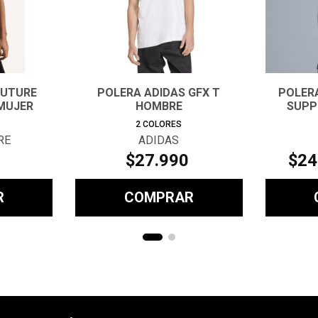
OUTURE
POLERA ADIDAS GFX T
POLER
 MUJER
HOMBRE
SUPPL
2
COLORES
RE
ADIDAS
$
27
.
990
$
24
R
COMPRAR