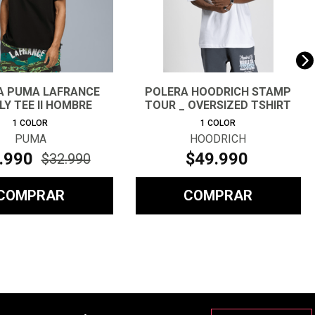
A PUMA LAFRANCE
POLERA HOODRICH STAMP
Y TEE II HOMBRE
TOUR _ OVERSIZED TSHIRT
HOMB
1
COLOR
1
COLOR
PUMA
HOODRICH
.
990
$
49
.
990
$
32
.
990
COMPRAR
COMPRAR