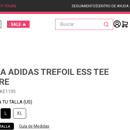
|
 IT YOURS
SEGUIMIENTO
CENTRO DE AYUDA
Buscar
SALE 🔥
A ADIDAS TREFOIL ESS TEE
RE
-KE1195
L
XL
Guía de Medidas
TALLA