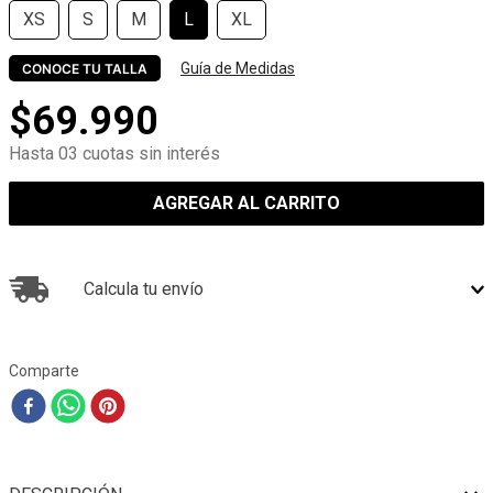
XS
S
M
L
XL
Guía de Medidas
CONOCE TU TALLA
$
69
.
990
Hasta 03 cuotas sin interés
AGREGAR AL CARRITO
Calcula tu envío
Comparte