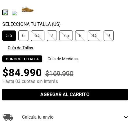
5.5
6
6.5
7
7.5
8
8.5
9
Guía de Tallas
Guía de Medidas
CONOCE TU TALLA
$
84
.
990
$
169
.
990
Hasta 03 cuotas sin interés
AGREGAR AL CARRITO
Calcula tu envío