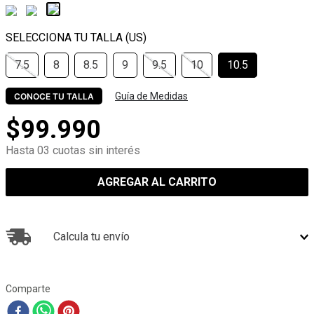
7.5
8
8.5
9
9.5
10
10.5
Guía de Medidas
CONOCE TU TALLA
$
99
.
990
Hasta 03 cuotas sin interés
AGREGAR AL CARRITO
Calcula tu envío
Comparte