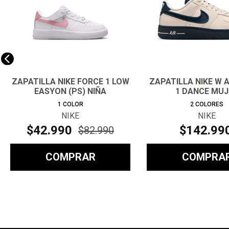
ZAPATILLA NIKE FORCE 1 LOW
ZAPATILLA NIKE W 
EASYON (PS) NIÑA
1 DANCE MUJ
1
COLOR
2
COLORES
NIKE
NIKE
$
42
.
990
$
142
.
99
$
82
.
990
COMPRAR
COMPRA