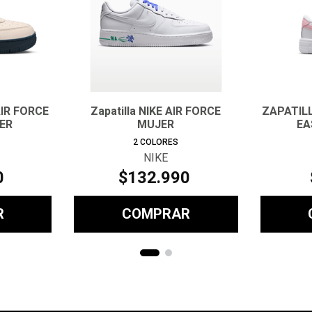
AIR FORCE
Zapatilla NIKE AIR FORCE
ZAPATILL
ER
MUJER
EA
2
COLORES
NIKE
0
$
132
.
990
R
COMPRAR