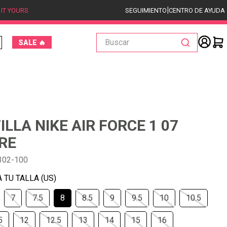
|
 IT YOURS
SEGUIMIENTO
CENTRO DE AYUDA
Buscar
SALE 🔥
ILLA NIKE AIR FORCE 1 07
RE
302-100
7
7.5
8
8.5
9
9.5
10
10.5
5
12
12.5
13
14
15
16