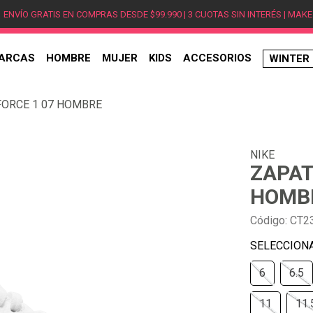
ENVÍO GRATIS EN COMPRAS DESDE $99.990 | 3 CUOTAS SIN INTERÉS | MAKE
ARCAS
HOMBRE
MUJER
KIDS
ACCESORIOS
WINTER
TÉRMINOS MÁS BUSCADOS
 FORCE 1 07 HOMBRE
1
.
hombre
2
.
jordan
NIKE
3
.
mujer
ZAPAT
4
.
nike
HOMB
5
.
zapatillas
Código
:
CT2
6
.
zapatillas jordan
7
.
xt-6
6
6.5
8
.
new balance
9
.
zapatillas hombre
11
11.