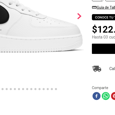
10
.
zapatillas nike
Guía de Tal
CONOCE TU 
$
122
Hasta 03 cuo
Cal
Comparte