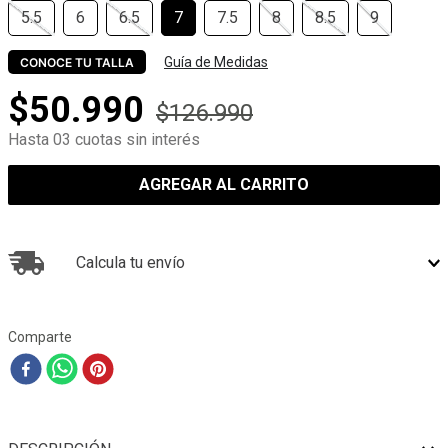
5.5
6
6.5
7
7.5
8
8.5
9
Guía de Medidas
CONOCE TU TALLA
$
50
.
990
$
126
.
990
Hasta 03 cuotas sin interés
AGREGAR AL CARRITO
Calcula tu envío
Comparte