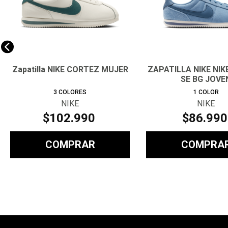
Zapatilla NIKE CORTEZ MUJER
ZAPATILLA NIKE NI
SE BG JOVE
3
COLORES
1
COLOR
NIKE
NIKE
$
102
.
990
$
86
.
990
COMPRAR
COMPRA