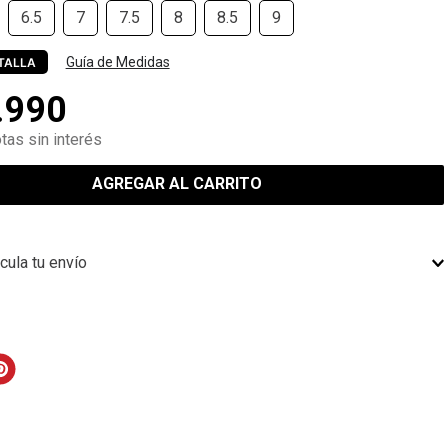
6.5
7
7.5
8
8.5
9
Guía de Medidas
TALLA
.
990
tas sin interés
AGREGAR AL CARRITO
cula tu envío