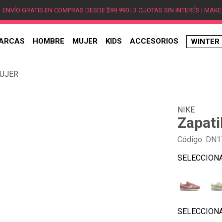
ENVÍO GRATIS EN COMPRAS DESDE $99.990 | 3 CUOTAS SIN INTERÉS | MAKE
ARCAS
HOMBRE
MUJER
KIDS
ACCESORIOS
WINTER
TÉRMINOS MÁS BUSCADOS
MUJER
1
.
hombre
2
.
jordan
NIKE
3
.
mujer
Zapat
4
.
nike
Código
:
DN1
5
.
zapatillas jordan
6
.
new balance
7
.
zapatillas hombre
8
.
zapatillas nike
9
.
ea7