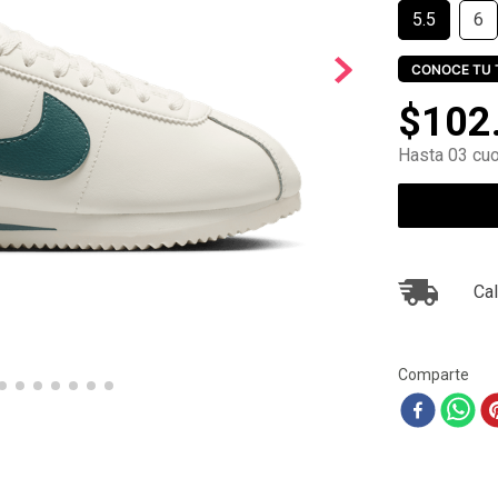
5.5
6
10
.
air max
CONOCE TU 
$
102
Hasta 03 cuo
Cal
Comparte