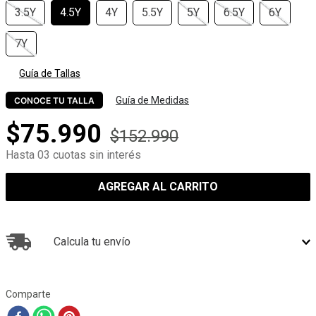
3.5Y
4.5Y
4Y
5.5Y
5Y
6.5Y
6Y
7Y
Guía de Tallas
Guía de Medidas
CONOCE TU TALLA
$
75
.
990
$
152
.
990
Hasta 03 cuotas sin interés
AGREGAR AL CARRITO
Calcula tu envío
Comparte