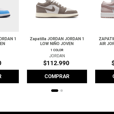
JORDAN 1
Zapatilla JORDAN JORDAN 1
ZAPATI
VEN
LOW NIÑO JOVEN
AIR JO
1
COLOR
JORDAN
0
$
112
.
990
R
COMPRAR