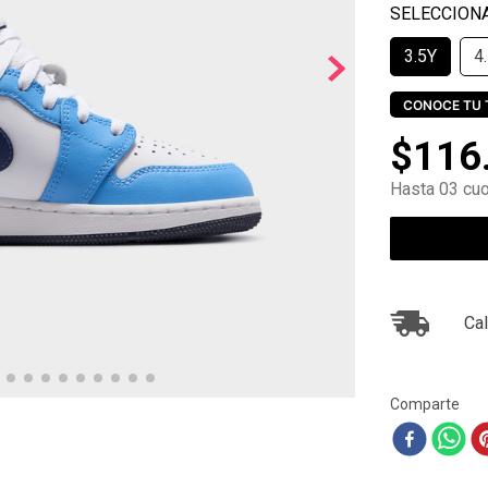
10
.
zapatillas nike
3.5Y
4
CONOCE TU 
$
116
Hasta 03 cuo
Cal
Comparte