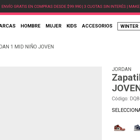
ENVÍO GRATIS EN COMPRAS DESDE $99.990 | 3 CUOTAS SIN INTERÉS | MAKE
ARCAS
HOMBRE
MUJER
KIDS
ACCESORIOS
WINTER
TÉRMINOS MÁS BUSCADOS
RDAN 1 MID NIÑO JOVEN
1
.
hombre
2
.
jordan
JORDAN
3
.
mujer
Zapat
4
.
nike
JOVE
5
.
zapatillas
Código
:
DQ8
6
.
zapatillas jordan
7
.
xt-6
8
.
new balance
9
.
zapatillas hombre