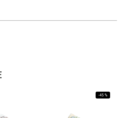
E
-
45 %