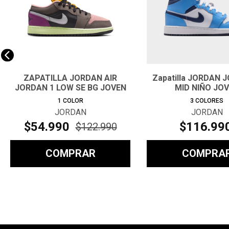
ZAPATILLA JORDAN AIR
Zapatilla JORDAN 
JORDAN 1 LOW SE BG JOVEN
MID NIÑO JO
1
COLOR
3
COLORES
JORDAN
JORDAN
$
54
.
990
$
116
.
99
$
122
.
990
COMPRAR
COMPRA