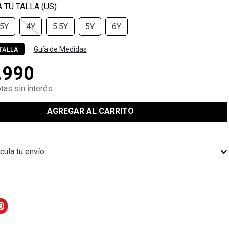
.5Y
4Y
5.5Y
5Y
6Y
Guía de Medidas
TALLA
.
990
tas sin interés
AGREGAR AL CARRITO
cula tu envío