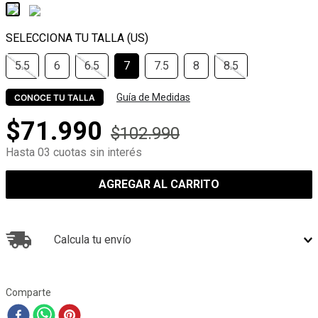
5.5
6
6.5
7
7.5
8
8.5
Guía de Medidas
CONOCE TU TALLA
$
71
.
990
$
102
.
990
Hasta 03 cuotas sin interés
AGREGAR AL CARRITO
Calcula tu envío
Comparte