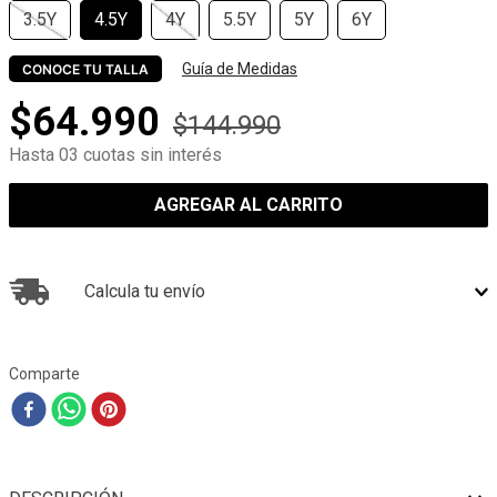
3.5Y
4.5Y
4Y
5.5Y
5Y
6Y
Guía de Medidas
CONOCE TU TALLA
$
64
.
990
$
144
.
990
Hasta 03 cuotas sin interés
AGREGAR AL CARRITO
Calcula tu envío
Comparte