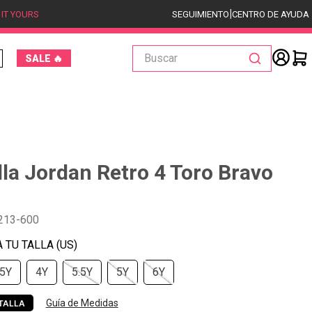
|
 IT YOURS
SEGUIMIENTO
CENTRO DE AYUDA
Buscar
SALE 🔥
lla Jordan Retro 4 Toro Bravo
213-600
.5Y
4Y
5.5Y
5Y
6Y
Guía de Medidas
TALLA