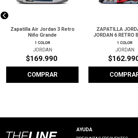
Zapatilla Air Jordan 3 Retro
ZAPATILLA JORD
Niño Grande
JORDAN 6 RETRO B
JOVEN
1
COLOR
1
COLOR
JORDAN
JORDAN
$
169
.
990
$
162
.
99
COMPRAR
COMPRA
AYUDA