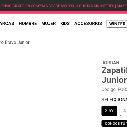
ENVÍO GRATIS EN COMPRAS DESDE $99.990 | 3 CUOTAS SIN INTERÉS | MAKE
ARCAS
HOMBRE
MUJER
KIDS
ACCESORIOS
WINTER
TÉRMINOS MÁS BUSCADOS
ro Bravo Junior
1
.
hombre
2
.
jordan
JORDAN
3
.
mujer
Zapati
4
.
nike
Junior
5
.
zapatillas jordan
Código
:
FQ8
6
.
new balance
7
.
zapatillas hombre
3.5Y
4
8
.
zapatillas nike
9
.
ea7
CONOCE TU 