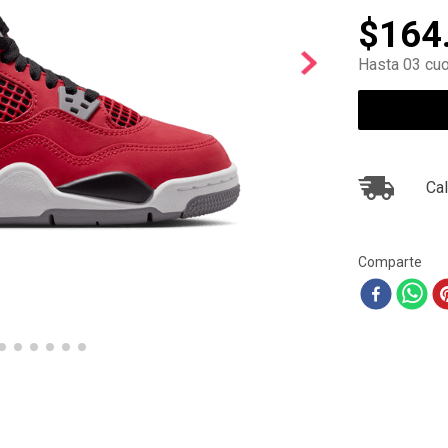
10
.
air max
$
164
Hasta 03 cuo
Cal
Comparte