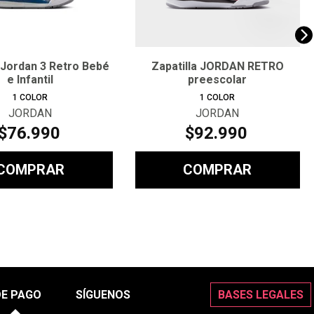
a Jordan 3 Retro Bebé
Zapatilla JORDAN RETRO
e Infantil
preescolar
1
COLOR
1
COLOR
JORDAN
JORDAN
$
76
.
990
$
92
.
990
COMPRAR
COMPRAR
DE PAGO
SÍGUENOS
BASES LEGALES