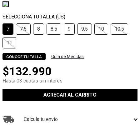
7
7.5
8
8.5
9
9.5
10
10.5
11
Guía de Medidas
CONOCE TU TALLA
$
132
.
990
Hasta 03 cuotas sin interés
AGREGAR AL CARRITO
Calcula tu envío