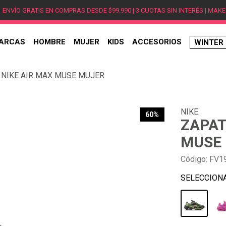
ENVÍO GRATIS EN COMPRAS DESDE $99.990 | 3 CUOTAS SIN INTERÉS | MAKE
ARCAS
HOMBRE
MUJER
KIDS
ACCESORIOS
WINTER
TÉRMINOS MÁS BUSCADOS
 NIKE AIR MAX MUSE MUJER
1
.
hombre
2
.
jordan
NIKE
3
.
mujer
60%
ZAPAT
4
.
nike
MUSE
5
.
zapatillas
Código
:
FV1
6
.
zapatillas jordan
7
.
new balance
8
.
zapatillas hombre
9
.
zapatillas nike