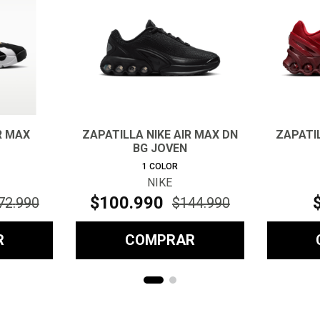
IR MAX
ZAPATILLA NIKE AIR MAX DN
ZAPATIL
BG JOVEN
1
COLOR
NIKE
$
100
.
990
72
.
990
$
144
.
990
R
COMPRAR