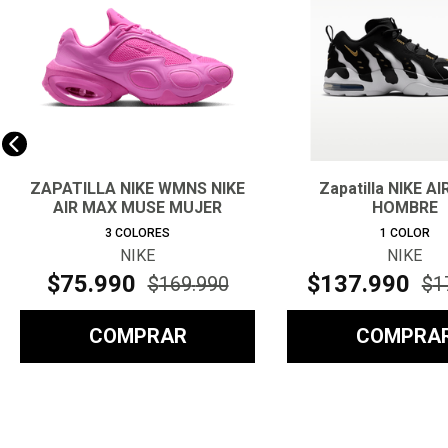
ZAPATILLA NIKE WMNS NIKE
Zapatilla NIKE A
AIR MAX MUSE MUJER
HOMBRE
3
COLORES
1
COLOR
NIKE
NIKE
$
75
.
990
$
137
.
990
$
169
.
990
$
1
COMPRAR
COMPRA