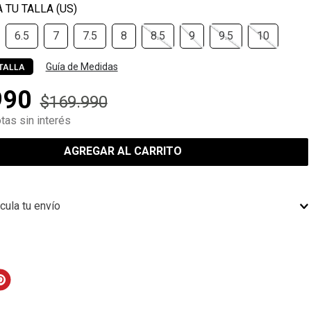
6.5
7
7.5
8
8.5
9
9.5
10
Guía de Medidas
TALLA
990
$
169
.
990
tas sin interés
AGREGAR AL CARRITO
cula tu envío