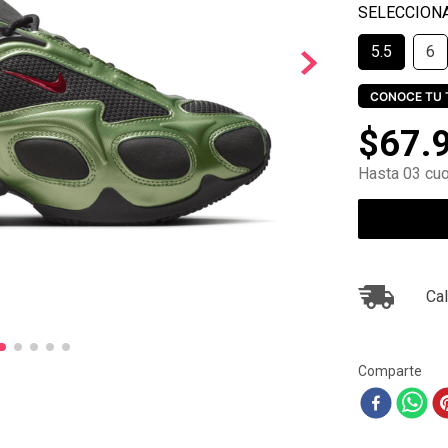
10
.
ea7
5.5
6
CONOCE TU 
$
67
.
Hasta 03 cuo
Cal
Comparte