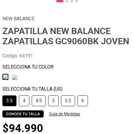
NEW BALANCE
ZAPATILLA NEW BALANCE
ZAPATILLAS GC9060BK JOVEN
Código
:
64191
3.5
4
4.5
5
5.5
6
Guía de Medidas
CONOCE TU TALLA
$
94
.
990