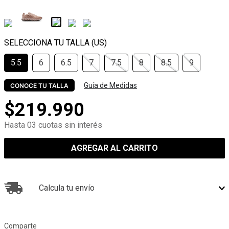
5.5
6
6.5
7
7.5
8
8.5
9
Guía de Medidas
CONOCE TU TALLA
$
219
.
990
Hasta 03 cuotas sin interés
AGREGAR AL CARRITO
Calcula tu envío
Comparte