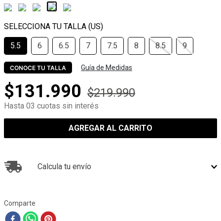
5.5
6
6.5
7
7.5
8
8.5
9
Guía de Medidas
CONOCE TU TALLA
$
131
.
990
$
219
.
990
Hasta 03 cuotas sin interés
AGREGAR AL CARRITO
Calcula tu envío
Comparte