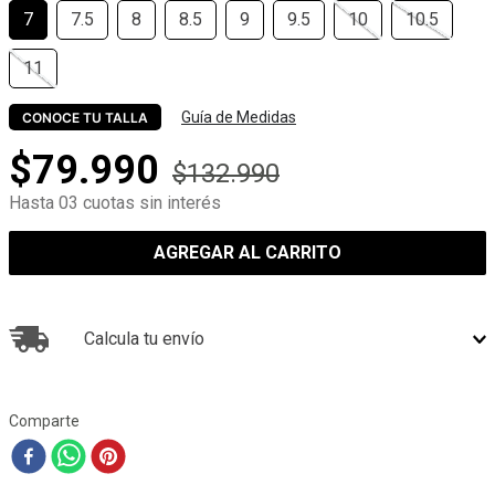
7
7.5
8
8.5
9
9.5
10
10.5
11
Guía de Medidas
CONOCE TU TALLA
$
79
.
990
$
132
.
990
Hasta 03 cuotas sin interés
AGREGAR AL CARRITO
Calcula tu envío
Comparte