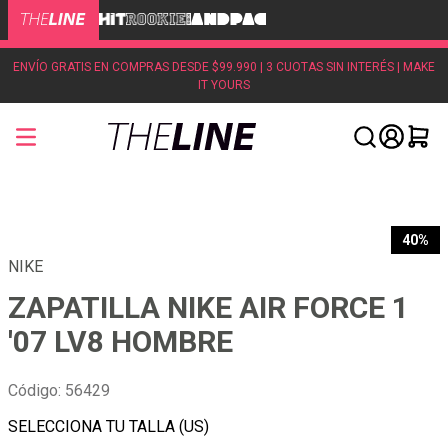
ENVÍO GRATIS EN COMPRAS DESDE $99.990 | 3 CUOTAS SIN INTERÉS | MAKE
IT YOURS
40%
NIKE
ZAPATILLA NIKE AIR FORCE 1
'07 LV8 HOMBRE
Código
:
56429