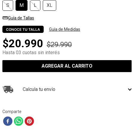
S
M
L
XL
Guía de Tallas
Guía de Medidas
CONOCE TU TALLA
$
20
.
990
$
29
.
990
Hasta 03 cuotas sin interés
AGREGAR AL CARRITO
Calcula tu envío
Comparte