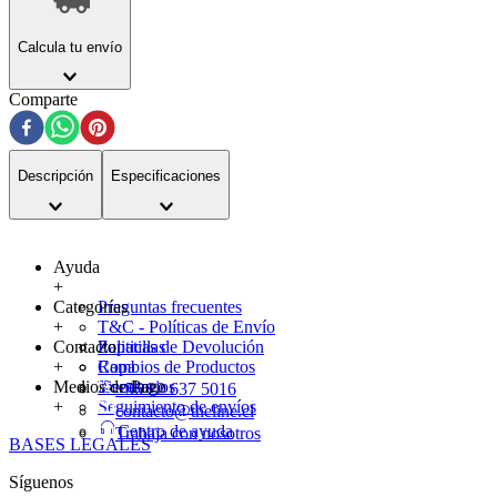
Calcula tu envío
Comparte
Descripción
Especificaciones
Ayuda
+
Categorías
Preguntas frecuentes
+
T&C - Políticas de Envío
Contacto
Politicas de Devolución
Zapatillas
+
Cambios de Productos
Ropa
Medios de Pago
Tiendas
Accesorios
+56 22 637 5016
+
Seguimiento de envíos
contacto@theline.cl
Centro de ayuda
Trabaja con nosotros
BASES LEGALES
Síguenos