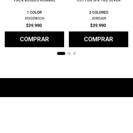
PACK BOXERS HOMBRE
COTTON 3PK TRU JOVEN
1
COLOR
2
COLORES
HOODRICH
JORDAN
$
39
.
990
$
39
.
990
COMPRAR
COMPRAR
Ayuda
+
Preguntas frecuentes
Categorías
+
T&C - Políticas de Envío
Zapatillas
Contacto
+
Politicas de Devolución