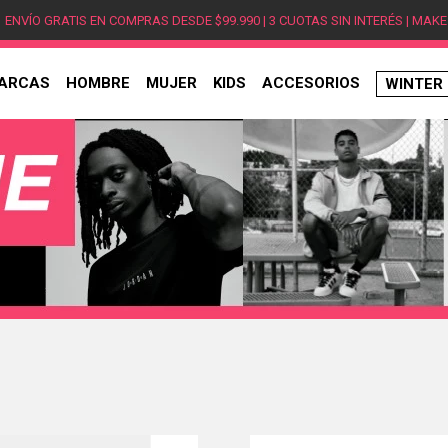
ENVÍO GRATIS EN COMPRAS DESDE $99.990 | 3 CUOTAS SIN INTERÉS | MAKE
ARCAS
HOMBRE
MUJER
KIDS
ACCESORIOS
WINTER
TÉRMINOS MÁS BUSCADOS
1
.
hombre
2
.
jordan
3
.
mujer
4
.
nike
5
.
zapatillas jordan
6
.
new balance
7
.
zapatillas hombre
8
.
zapatillas nike
9
.
ea7