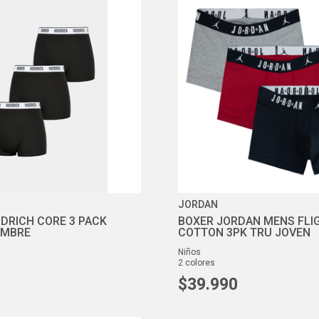
10
.
air max
JORDAN
DRICH CORE 3 PACK
BOXER JORDAN MENS FLI
OMBRE
COTTON 3PK TRU JOVEN
niños
2
colores
$
39
.
990