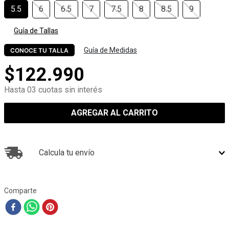
5.5
6
6.5
7
7.5
8
8.5
9
Guía de Tallas
Guía de Medidas
CONOCE TU TALLA
$
122
.
990
Hasta 03 cuotas sin interés
AGREGAR AL CARRITO
Calcula tu envío
Comparte