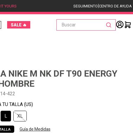
|
 IT YOURS
SEGUIMIENTO
CENTRO DE AYUDA
Buscar
SALE 🔥
A NIKE M NK DF T90 ENERGY
 HOMBRE
214-422
L
XL
Guía de Medidas
TALLA