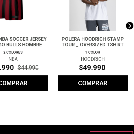
NBA SOCCER JERSEY
POLERA HOODRICH STAMP
GO BULLS HOMBRE
TOUR _ OVERSIZED TSHIRT
HOMB
2
COLORES
1
COLOR
NBA
HOODRICH
.
990
$
49
.
990
$
44
.
990
COMPRAR
COMPRAR