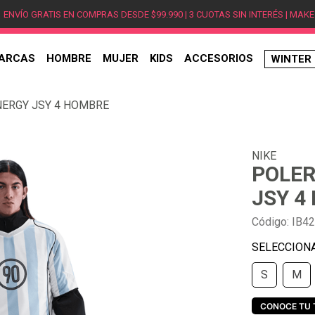
ENVÍO GRATIS EN COMPRAS DESDE $99.990 | 3 CUOTAS SIN INTERÉS | MAKE
ARCAS
HOMBRE
MUJER
KIDS
ACCESORIOS
WINTER
TÉRMINOS MÁS BUSCADOS
NERGY JSY 4 HOMBRE
1
.
hombre
2
.
jordan
NIKE
3
.
mujer
POLER
4
.
nike
JSY 4
5
.
zapatillas jordan
Código
:
IB4
6
.
new balance
7
.
zapatillas hombre
S
M
8
.
zapatillas nike
9
.
ea7
CONOCE TU 