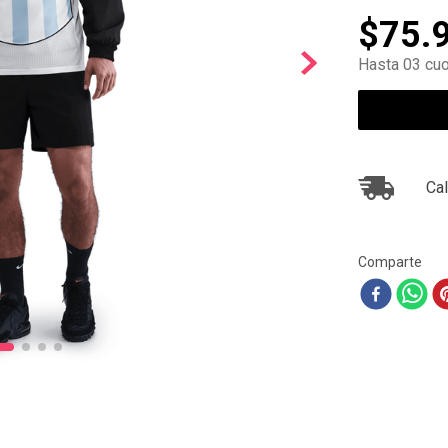
10
.
air max
$
75
.
Hasta 03 cuo
Cal
Comparte