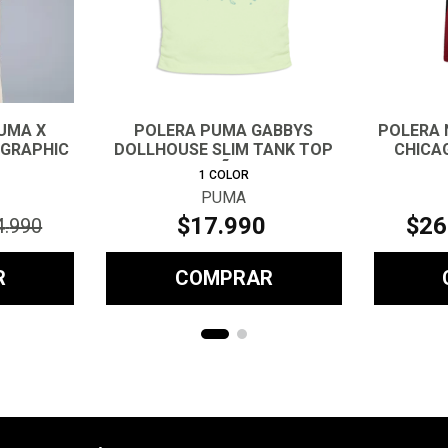
UMA X
POLERA PUMA GABBYS
POLERA 
 GRAPHIC
DOLLHOUSE SLIM TANK TOP
CHICA
NIÑA
1
COLOR
PUMA
$
17
.
990
$
26
4
.
990
R
COMPRAR