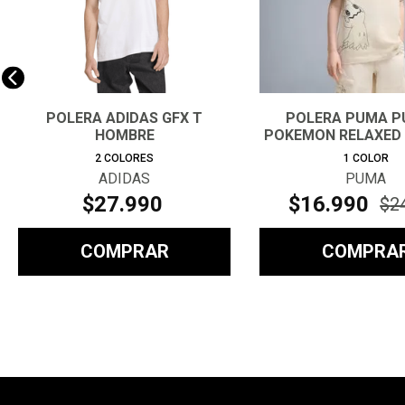
POLERA ADIDAS GFX T
POLERA PUMA P
HOMBRE
POKEMON RELAXED
TEE JR
2
COLORES
1
COLOR
ADIDAS
PUMA
$
27
.
990
$
16
.
990
$
2
COMPRAR
COMPRA