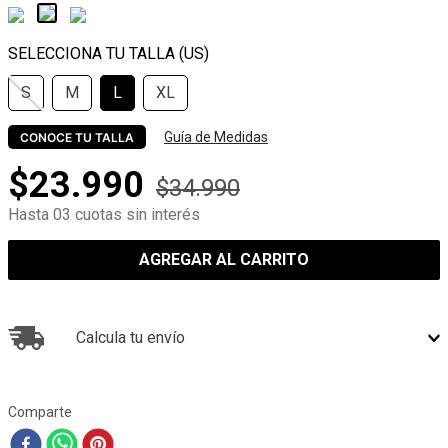
S
M
L
XL
Guía de Medidas
CONOCE TU TALLA
$
23
.
990
$
34
.
990
Hasta 03 cuotas sin interés
AGREGAR AL CARRITO
Calcula tu envío
Comparte