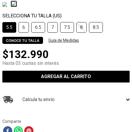
5.5
6
6.5
7
7.5
8
8.5
Guía de Medidas
CONOCE TU TALLA
$
132
.
990
Hasta 03 cuotas sin interés
AGREGAR AL CARRITO
Calcula tu envío
Comparte