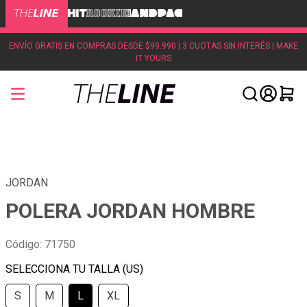
ENVÍO GRATIS EN COMPRAS DESDE $99.990 | 3 CUOTAS SIN INTERÉS | MAKE
IT YOURS
JORDAN
POLERA JORDAN HOMBRE
Código
:
71750
S
M
L
XL