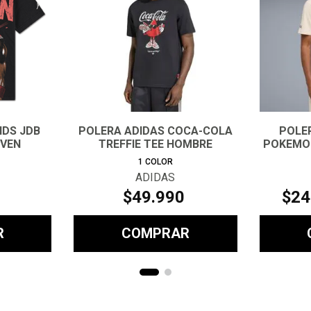
IDS JDB
POLERA ADIDAS COCA-COLA
POLE
OVEN
TREFFIE TEE HOMBRE
POKEMON
1
COLOR
ADIDAS
$
49
.
990
$
24
R
COMPRAR