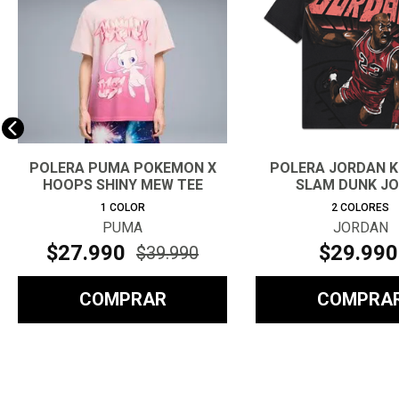
POLERA PUMA POKEMON X
POLERA JORDAN K
HOOPS SHINY MEW TEE
SLAM DUNK J
HOMBRE
1
COLOR
2
COLORES
PUMA
JORDAN
$
27
.
990
$
29
.
990
$
39
.
990
COMPRAR
COMPRA