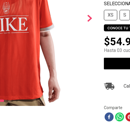
10
.
air max
XS
S
CONOCE TU 
$
54
.
Hasta 03 cuo
Cal
Comparte