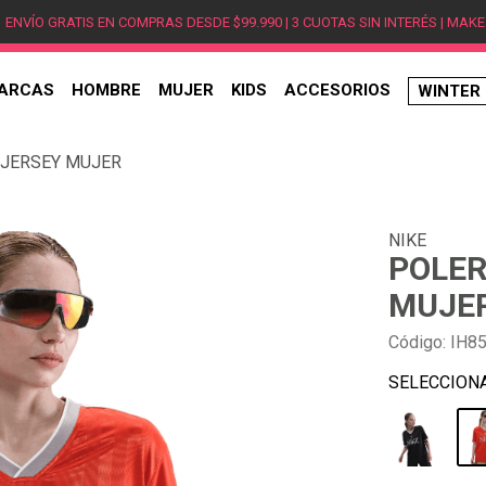
ENVÍO GRATIS EN COMPRAS DESDE $99.990 | 3 CUOTAS SIN INTERÉS | MAKE
ARCAS
HOMBRE
MUJER
KIDS
ACCESORIOS
WINTER
TÉRMINOS MÁS BUSCADOS
 JERSEY MUJER
1
.
hombre
2
.
jordan
NIKE
3
.
mujer
POLER
4
.
nike
MUJE
5
.
zapatillas jordan
Código
:
IH8
6
.
new balance
7
.
zapatillas hombre
8
.
zapatillas nike
9
.
ea7