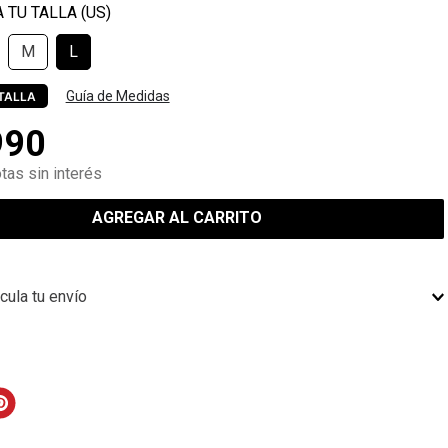
M
L
Guía de Medidas
TALLA
990
tas sin interés
AGREGAR AL CARRITO
cula tu envío