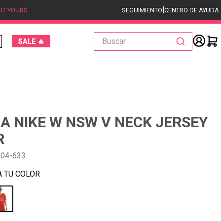
|
 IT YOURS
SEGUIMIENTO
CENTRO DE AYUDA
Buscar
SALE 🔥
A NIKE W NSW V NECK JERSEY
R
504-633