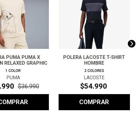
RA PUMA PUMA X
POLERA LACOSTE T-SHIRT
 RELAXED GRAPHIC
HOMBRE
TEE HOM
1
COLOR
2
COLORES
PUMA
LACOSTE
.
990
$
54
.
990
$
36
.
990
COMPRAR
COMPRAR