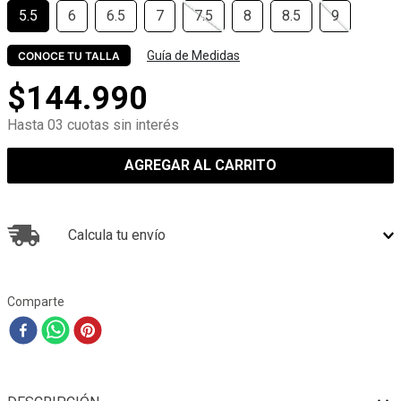
5.5
6
6.5
7
7.5
8
8.5
9
Guía de Medidas
CONOCE TU TALLA
$
144
.
990
Hasta 03 cuotas sin interés
AGREGAR AL CARRITO
Calcula tu envío
Comparte