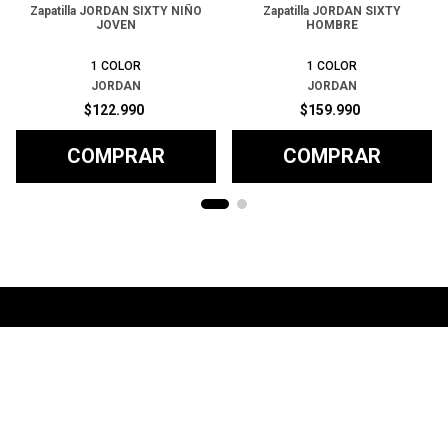
Zapatilla JORDAN SIXTY NIÑO
Zapatilla JORDAN SIXTY
JOVEN
HOMBRE
1
COLOR
1
COLOR
JORDAN
JORDAN
$
122
.
990
$
159
.
990
COMPRAR
COMPRAR
Ayuda
+
Preguntas frecuentes
Categorías
+
T&C - Políticas de Envío