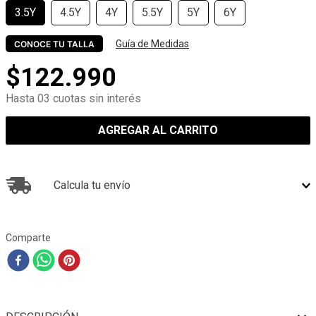
3.5Y
4.5Y
4Y
5.5Y
5Y
6Y
Guía de Medidas
CONOCE TU TALLA
$
122
.
990
Hasta 03 cuotas sin interés
AGREGAR AL CARRITO
Calcula tu envío
Comparte