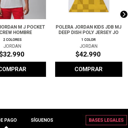
JORDAN M J POCKET
POLERA JORDAN KIDS JDB MJ
 CREW HOMBRE
DEEP DISH POLY JERSEY JO
2
COLORES
1
COLOR
JORDAN
JORDAN
$
32
.
990
$
42
.
990
COMPRAR
COMPRAR
DE PAGO
SÍGUENOS
BASES LEGALES