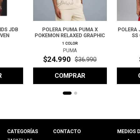
IDS JDB
POLERA PUMA PUMA X
POLERA 
OVEN
POKEMON RELAXED GRAPHIC
SS
TEE HOM
1
COLOR
PUMA
$
24
.
990
$
36
.
990
R
COMPRAR
CATEGORÍAS
CONTACTO
MEDIOS 