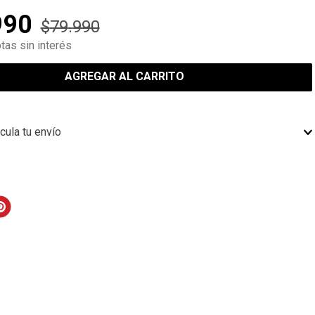
990
$
79
.
990
tas sin interés
AGREGAR AL CARRITO
cula tu envío