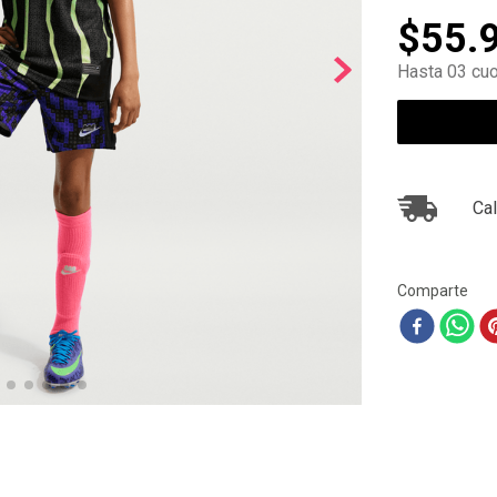
10
.
ea7
$
55
.
Hasta 03 cuo
Cal
Comparte