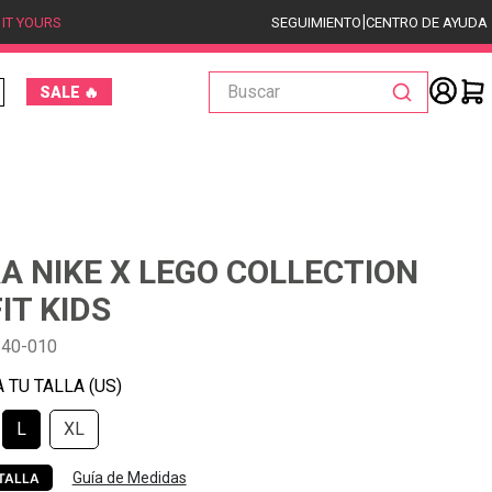
|
 IT YOURS
SEGUIMIENTO
CENTRO DE AYUDA
Buscar
SALE 🔥
A NIKE X LEGO COLLECTION
IT KIDS
140-010
L
XL
Guía de Medidas
TALLA