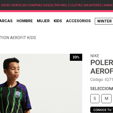
ENVÍO GRATIS EN COMPRAS DESDE $99.990 | 3 CUOTAS SIN INTERÉS | MAKE
ARCAS
HOMBRE
MUJER
KIDS
ACCESORIOS
WINTER
TÉRMINOS MÁS BUSCADOS
TION AEROFIT KIDS
1
.
hombre
2
.
jordan
NIKE
3
.
mujer
30%
POLER
4
.
nike
AEROF
5
.
zapatillas
Código
:
IQ7
6
.
zapatillas jordan
7
.
new balance
S
M
8
.
zapatillas hombre
9
.
zapatillas nike
CONOCE TU 