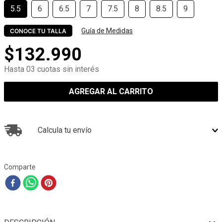
5.5
6
6.5
7
7.5
8
8.5
9
Guía de Medidas
CONOCE TU TALLA
$
132
.
990
Hasta 03 cuotas sin interés
AGREGAR AL CARRITO
Calcula tu envío
Comparte