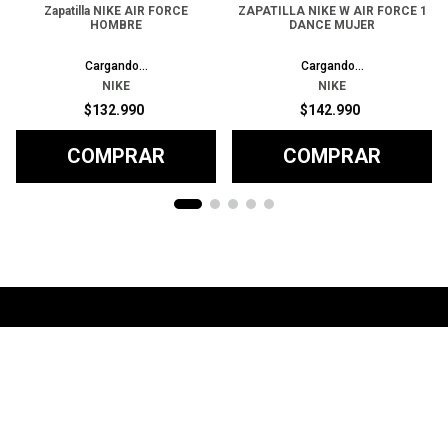
Zapatilla NIKE AIR FORCE
ZAPATILLA NIKE W AIR FORCE 1
HOMBRE
DANCE MUJER
1
COLOR
2
COLORES
NIKE
NIKE
$
132
.
990
$
142
.
990
COMPRAR
COMPRAR
Ayuda
+
Preguntas frecuentes
Categorías
+
T&C - Políticas de Envío